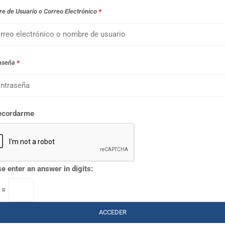
e de Usuario o Correo Electrónico
*
aseña
*
ecordarme
e enter an answer in digits:
3 =
ACCEDER