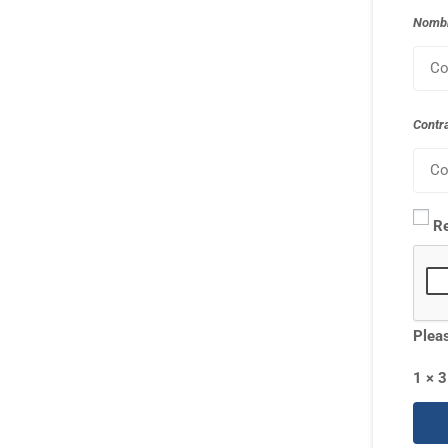
Nombr
Contr
R
Pleas
1 × 