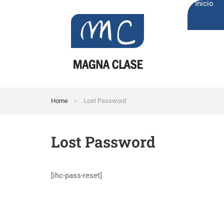
Inicio
Home
Lost Password
Lost Password
[ihc-pass-reset]