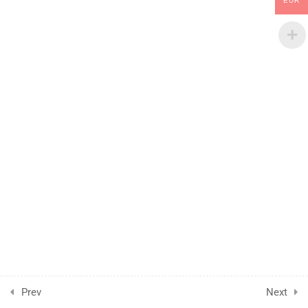
EUR
melhorar a Experiência de
Aprendizagem?
31 Minutes
1
O Futuro do Trabalho com a
Revolução da Inteligência
Artificial
1
Conclusões sobre IA e os
Futuros da Educação
Superior
Prev
Next