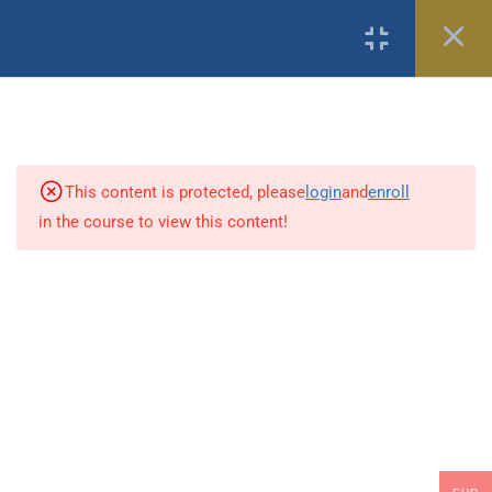
Login
1
IA Generativa:
Transformando a Educação
e Aproximando-nos do
This content is protected, please
login
and
enroll
Futuro
in the course to view this content!
1
Inteligência Artificial no
eLearning: Como a IA pode
melhorar a Experiência de
Aprendizagem?
Data protection​
| ©
Virtual Educa
Inteligência Artificial no
eLearning: Como a IA pode