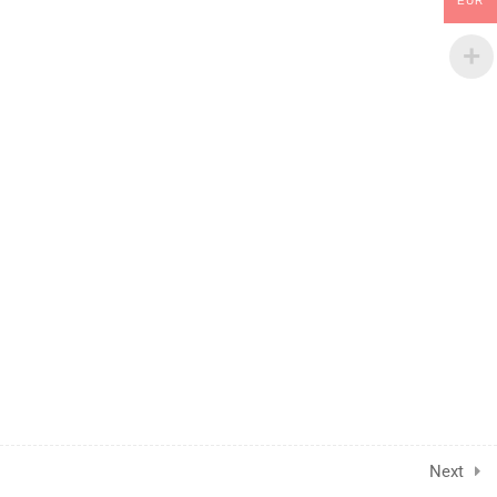
EUR
1
IA Generativa:
Transformando a Educação
e Aproximando-nos do
Futuro
Next