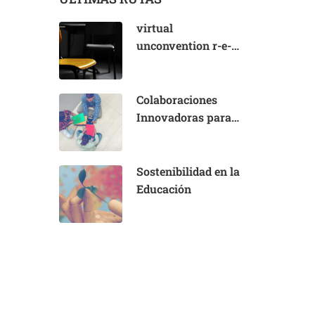
virtual
unconvention r-e-h-
u-m-a-n
Colaboraciones
Innovadoras para
Reducir Brechas
Educativas
Sostenibilidad en la
Educación